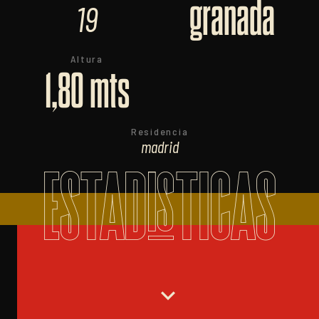
granada
19
Altura
1,80 mts
Residencia
madrid
ESTADISTICAS
expand_more