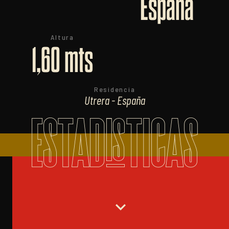
España
Altura
1,60 mts
Residencia
Utrera - España
ESTADISTICAS
expand_more