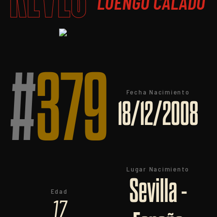
LUENGO CALADO
#
379
Fecha Nacimiento
18/12/2008
Lugar Nacimiento
Sevilla -
Edad
17