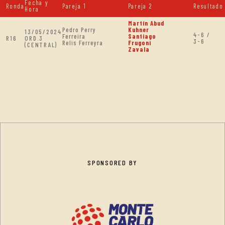
Fecha y
Ronda
Pareja 1
Pareja 2
Resultado
Hora
Martín Abud
Pedro Perry
Kuhner
13/05/2024
4-6 /
Ferreira
Santiago
R16
ORD.3
3-6
Relis Ferreyra
Frugoni
(CENTRAL)
Zavala
SPONSORED BY