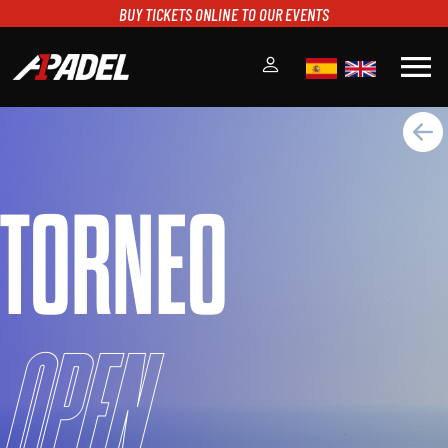
BUY TICKETS ONLINE TO OUR EVENTS
menu
A1PADEL
RANKING
CALENDARIO
TORNEO
TORNEOS
NOTICIAS
MULTIMEDIA
SCOREBOARD
STREAMING
Open