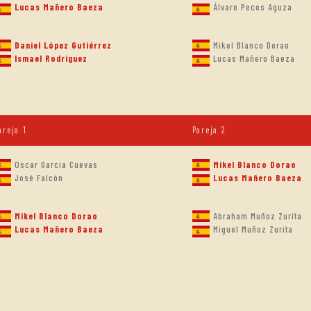
Lucas Mañero Baeza
Álvaro Pecos Aguza
Daniel López Gutiérrez
Mikel Blanco Dorao
Ismael Rodríguez
Lucas Mañero Baeza
areja 1
Pareja 2
Oscar Garcia Cuevas
Mikel Blanco Dorao
José Falcón
Lucas Mañero Baeza
Mikel Blanco Dorao
Abraham Muñoz Zurita
Lucas Mañero Baeza
Miguel Muñoz Zurita