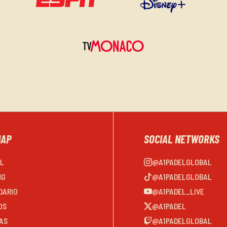
MAP
SOCIAL NETWORKS
EL
@A1PADELGLOBAL
NG
@A1PADELGLOBAL
DARIO
@A1PADEL_LIVE
OS
@A1PADEL
AS
@A1PADELGLOBAL