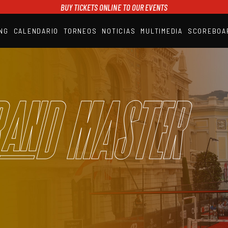
BUY TICKETS ONLINE TO OUR EVENTS
NG
CALENDARIO
TORNEOS
NOTICIAS
MULTIMEDIA
SCOREBOA
A1PADEL
RANKING
CALENDARIO
TORNEOS
NOTICIAS
and Master
MULTIMEDIA
SCOREBOARD
STREAMING