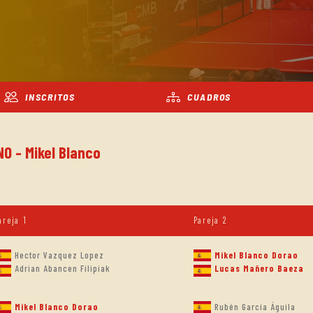
INSCRITOS
CUADROS
NO - Mikel Blanco
areja 1
Pareja 2
Hector Vazquez Lopez
Mikel Blanco Dorao
Adrian Abancen Filipiak
Lucas Mañero Baeza
Mikel Blanco Dorao
Rubén García Águila