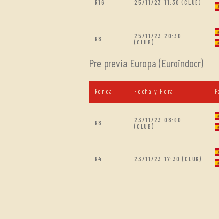
R16
25/11/23 11:30 (CLUB)
25/11/23 20:30
R8
(CLUB)
Pre previa Europa (Euroindoor)
Ronda
Fecha y Hora
P
23/11/23 08:00
R8
(CLUB)
R4
23/11/23 17:30 (CLUB)