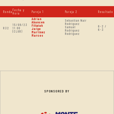
Fecha y
Ronda
Pareja 1
Pareja 2
Resultado
Hora
Adrian
Sebastian Nair
Abancen
Rodriguez
15/09/23
Filipiak
6-2 /
Samuel
R32
11:00
Jorge
6-3
Rodriguez
(CLUB)
Martínez
Rodriguez
Marcos
SPONSORED BY