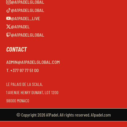
@A1PADELGLOBAL
@A1PADELGLOBAL
@A1PADEL_LIVE
@A1PADEL
@A1PADELGLOBAL
CONTACT
ADMIN@A1PADELGLOBAL.COM
T. +377 97 77 51 00
LE PALAIS DE LA SCALA,
1 AVENUE HENRY DUNANT, LOT 1200
98000 MONACO
© Copyright 2026 A1Padel. All rights reserved. A1padel.com