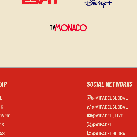
MAP
SOCIAL NETWORKS
EL
@A1PADELGLOBAL
NG
@A1PADELGLOBAL
DARIO
@A1PADEL_LIVE
OS
@A1PADEL
AS
@A1PADELGLOBAL