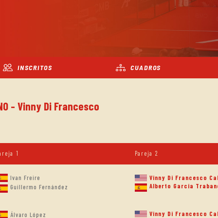
INSCRITOS
CUADROS
NO - Vinny Di Francesco
areja 1
Pareja 2
Ivan Freire
Vinny Di Francesco Ca
Alberto Garcia Traba
Guillermo Fernández
Vinny Di Francesco Ca
Álvaro López