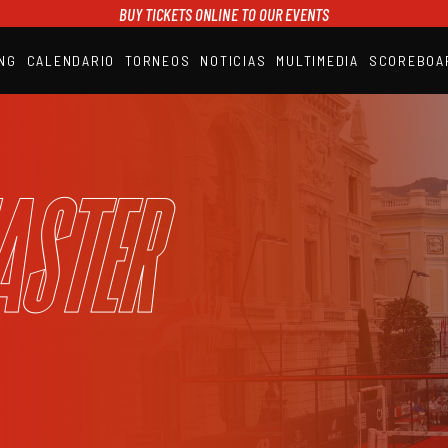
BUY TICKETS ONLINE TO OUR EVENTS
NG
CALENDARIO
TORNEOS
NOTICIAS
MULTIMEDIA
SCOREBOA
A1PADEL
RANKING
CALENDARIO
TORNEOS
NOTICIAS
aster
MULTIMEDIA
SCOREBOARD
STREAMING