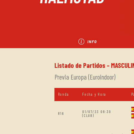
INFO
Listado de Partidos - MASCULI
Previa Europa (Euroindoor)
Ronda
Fecha y Hora
P
01/07/23 08:30
R16
(CLUB)