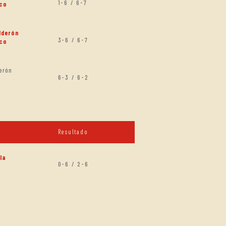
1-6 / 6-7
nco
lderón
3-6 / 6-7
nco
erón
6-3 / 6-2
Resultado
la
0-6 / 2-6