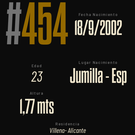
#
454
Fecha Nacimiento
18/9/2002
Lugar Nacimiento
Edad
Jumilla - Esp
23
Altura
1,77 mts
Residencia
Villena- Alicante