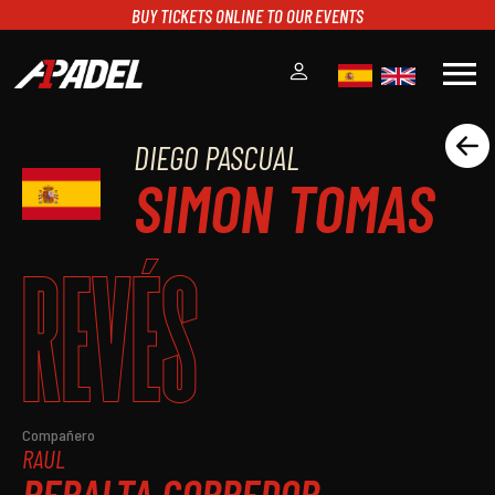
BUY TICKETS ONLINE TO OUR EVENTS
menu
DIEGO PASCUAL
A1PADEL
SIMON TOMAS
RANKING
CALENDARIO
TORNEOS
REVÉS
NOTICIAS
MULTIMEDIA
SCOREBOARD
STREAMING
Compañero
RAUL
PERALTA CORREDOR