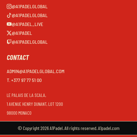
@A1PADELGLOBAL
@A1PADELGLOBAL
@A1PADEL_LIVE
@A1PADEL
@A1PADELGLOBAL
CONTACT
ADMIN@A1PADELGLOBAL.COM
T. +377 97 77 51 00
LE PALAIS DE LA SCALA,
1 AVENUE HENRY DUNANT, LOT 1200
98000 MONACO
© Copyright 2026 A1Padel. All rights reserved. A1padel.com