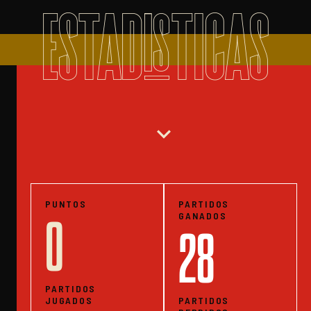
ESTADISTICAS
expand_more
PUNTOS
PARTIDOS
GANADOS
0
28
PARTIDOS
JUGADOS
PARTIDOS