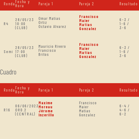
Fecha y
Ronda
Pareja 1
Pareja 2
Resultado
Hora
Francisco
Omar Matias
28/05/23
6-3 /
Maier
Ortiz
R4
10:00
1-6 /
Matias
Octavio Alvarez
(CLUB)
3-6
Gonzalez
Francisco
Mauricio Rivero
28/05/23
6-3 /
Maier
Francisco
Semi
17:00
1-6 /
Matias
Britos
(CLUB)
3-6
Gonzalez
Cuadro
Fecha y
Ronda
Pareja 1
Pareja 2
Resultado
Hora
Maxime
Francisco
06/06/2023
6-4 /
Moreau
Maier
R16
ORD.2
4-6 /
Jérome
Matias
(CENTRAL)
6-2
Inzerillo
Gonzalez