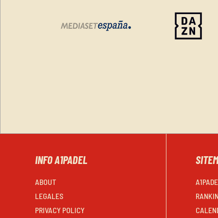
INFO A1PADEL
SITE
ABOUT
A1PAD
LEGALES
RANKI
PRIVACY POLICY
CALEN