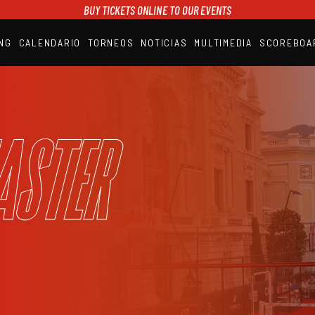
BUY TICKETS ONLINE TO OUR EVENTS
NG
CALENDARIO
TORNEOS
NOTICIAS
MULTIMEDIA
SCOREBOA
A1PADEL
RANKING
CALENDARIO
TORNEOS
NOTICIAS
aster
MULTIMEDIA
SCOREBOARD
STREAMING