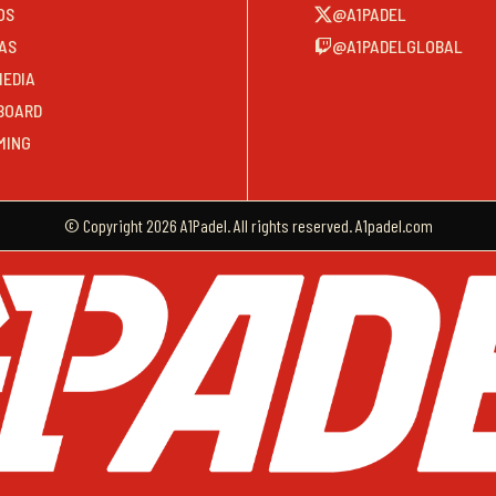
OS
@A1PADEL
AS
@A1PADELGLOBAL
MEDIA
BOARD
MING
© Copyright 2026 A1Padel. All rights reserved. A1padel.com