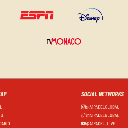
MAP
SOCIAL NETWORKS
EL
@A1PADELGLOBAL
NG
@A1PADELGLOBAL
DARIO
@A1PADEL_LIVE