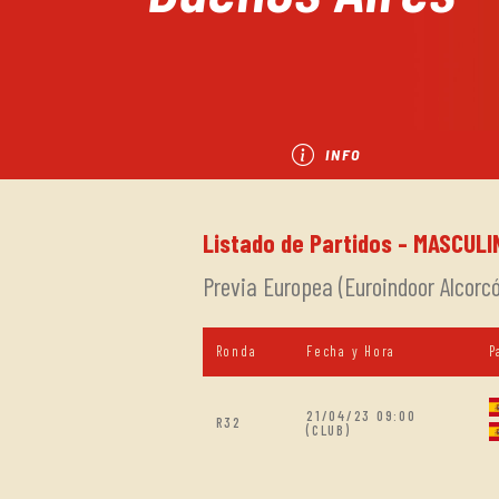
INFO
Listado de Partidos - MASCULI
Previa Europea (Euroindoor Alcorcó
Ronda
Fecha y Hora
P
21/04/23 09:00
R32
(CLUB)