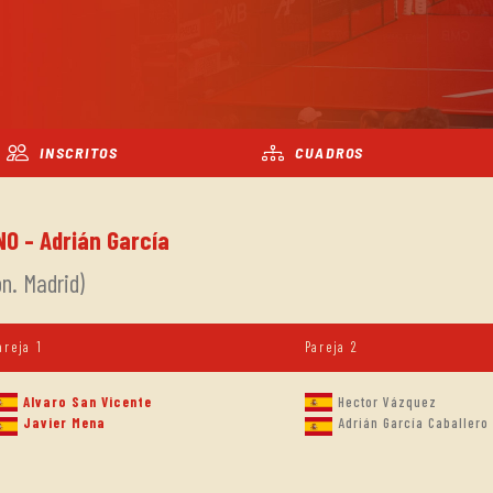
INSCRITOS
CUADROS
NO - Adrián García
n. Madrid)
areja 1
Pareja 2
Alvaro San Vicente
Hector Vázquez
Javier Mena
Adrián García Caballero