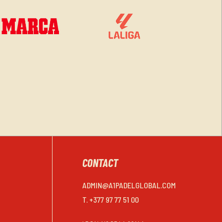
CONTACT
ADMIN@A1PADELGLOBAL.COM
T. +377 97 77 51 00