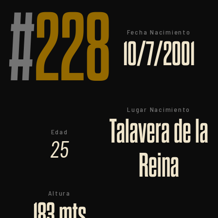
#
228
Fecha Nacimiento
10/7/2001
Lugar Nacimiento
Talavera de la
Edad
25
Reina
Altura
183 mts