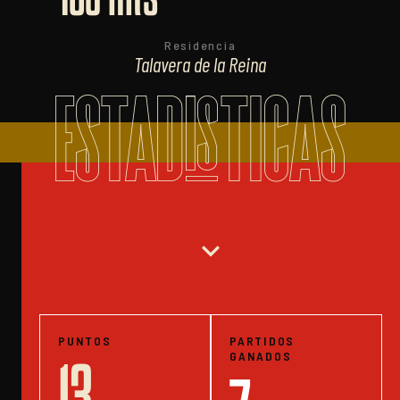
Residencia
Talavera de la Reina
ESTADISTICAS
expand_more
PUNTOS
PARTIDOS
GANADOS
13