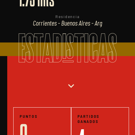
Residencia
Corrientes - Buenos Aires - Arg
ESTADISTICAS
expand_more
PUNTOS
PARTIDOS
GANADOS