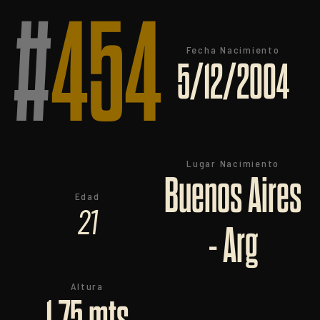
#
454
Fecha Nacimiento
5/12/2004
Lugar Nacimiento
Buenos Aires
Edad
21
- Arg
Altura
1.75 mts