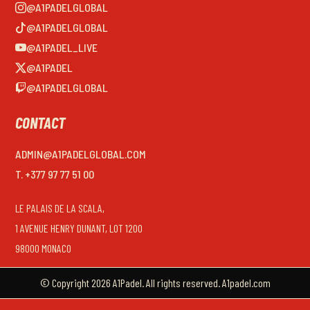
@A1PADELGLOBAL
@A1PADELGLOBAL
@A1PADEL_LIVE
@A1PADEL
@A1PADELGLOBAL
CONTACT
ADMIN@A1PADELGLOBAL.COM
T. +377 97 77 51 00
LE PALAIS DE LA SCALA,
1 AVENUE HENRY DUNANT, LOT 1200
98000 MONACO
© Copyright 2026 A1Padel. All rights reserved. A1padel.com