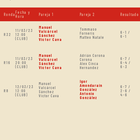
Fecha y
Ronda
Pareja 1
Pareja 2
Resultado
Hora
Manuel
Tommaso
11/03/23
Valcárcel
6-1 /
Forneris
R32
12:00
Sánchez
6-1
Matteo Natale
(CLUB)
Víctor Cava
Manuel
Adrián Corona
11/03/23
6-7 /
Valcárcel
Corona
R16
20:00
6-4 /
Sánchez
Alex Cinca
(CLUB)
6-3
Víctor Cava
Hernandez
Igor
Manuel
Amondarain
12/03/23
6-7 /
Valcárcel
González
R8
12:00
2-6 /
Sánchez
Antonio
(CLUB)
4-6
Víctor Cava
González