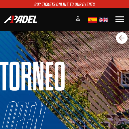
BUY TICKETS ONLINE TO OUR EVENTS
menu
A1PADEL
RANKING
CALENDARIO
TORNEO
TORNEOS
NOTICIAS
MULTIMEDIA
SCOREBOARD
STREAMING
Open