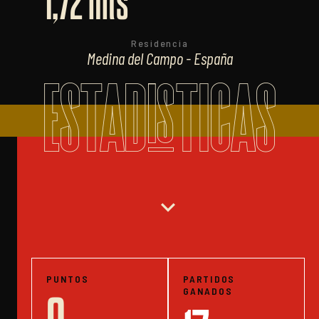
1,72 mts
Residencia
Medina del Campo - España
ESTADISTICAS
expand_more
PUNTOS
PARTIDOS
GANADOS