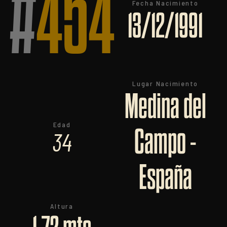
#
454
Fecha Nacimiento
13/12/1991
Lugar Nacimiento
Medina del
Edad
Campo -
34
España
Altura