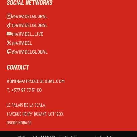
SOCIAL NETWORKS
@A1PADELGLOBAL
@A1PADELGLOBAL
@A1PADEL_LIVE
@A1PADEL
@A1PADELGLOBAL
CONTACT
ADMIN@A1PADELGLOBAL.COM
T. +377 97 77 51 00
LE PALAIS DE LA SCALA,
1 AVENUE HENRY DUNANT, LOT 1200
98000 MONACO