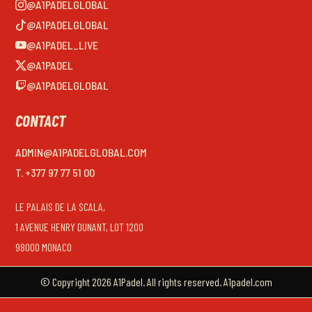
@A1PADELGLOBAL
@A1PADELGLOBAL
@A1PADEL_LIVE
@A1PADEL
@A1PADELGLOBAL
CONTACT
ADMIN@A1PADELGLOBAL.COM
T. +377 97 77 51 00
LE PALAIS DE LA SCALA,
1 AVENUE HENRY DUNANT, LOT 1200
98000 MONACO
© Copyright 2026 A1Padel. All rights reserved. A1padel.com