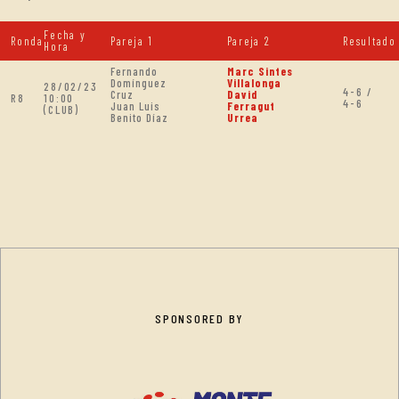
Fecha y
Ronda
Pareja 1
Pareja 2
Resultado
Hora
Fernando
Marc Sintes
Domínguez
Villalonga
28/02/23
4-6 /
Cruz
David
R8
10:00
4-6
Juan Luis
Ferragut
(CLUB)
Benito Díaz
Urrea
SPONSORED BY