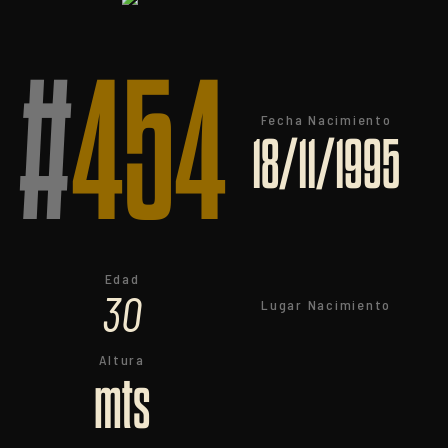
#
454
Fecha Nacimiento
18/11/1995
Edad
30
Lugar Nacimiento
Altura
mts