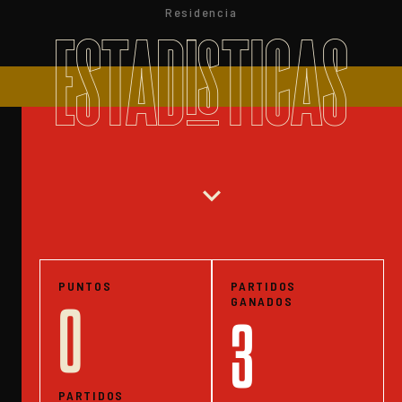
Residencia
ESTADISTICAS
expand_more
PUNTOS
PARTIDOS
GANADOS
0
3
PARTIDOS