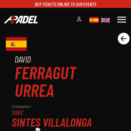
BUY TICKETS ONLINE TO OUR EVENTS
menu
A1PADEL
RANKING
CALENDARIO
DAVID
TORNEOS
FERRAGUT
NOTICIAS
MULTIMEDIA
URREA
SCOREBOARD
STREAMING
Compañero
MARC
SINTES VILLALONGA