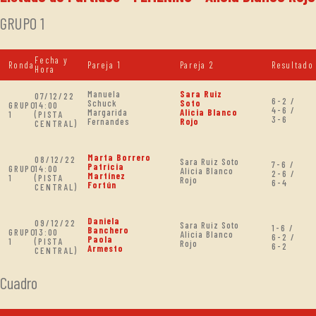
GRUPO 1
Fecha y
Ronda
Pareja 1
Pareja 2
Resultado
Hora
Manuela
Sara Ruiz
07/12/22
6-2 /
Schuck
Soto
GRUPO
14:00
4-6 /
Margarida
Alicia Blanco
1
(PISTA
3-6
Fernandes
Rojo
CENTRAL)
Marta Borrero
08/12/22
Sara Ruiz Soto
7-6 /
Patricia
GRUPO
14:00
Alicia Blanco
2-6 /
Martínez
1
(PISTA
Rojo
6-4
Fortún
CENTRAL)
Daniela
09/12/22
Sara Ruiz Soto
1-6 /
Banchero
GRUPO
13:00
Alicia Blanco
6-2 /
Paola
1
(PISTA
Rojo
6-2
Armesto
CENTRAL)
Cuadro