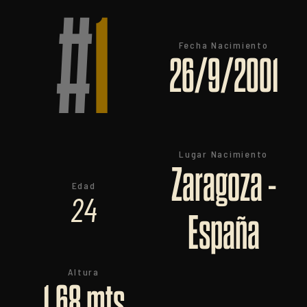
#
1
Fecha Nacimiento
26/9/2001
Lugar Nacimiento
Zaragoza -
Edad
24
España
Altura
1,68 mts