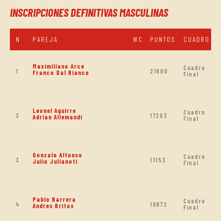
INSCRIPCIONES DEFINITIVAS MASCULINAS
N
PAREJA
WC
PUNTOS
CUADRO
Maximiliano Arce
Cuadro
1
21660
Franco Dal Bianco
Final
Leonel Aguirre
Cuadro
2
17203
Adrian Allemandi
Final
Gonzalo Alfonso
Cuadro
3
11153
Julio Julianoti
Final
Pablo Barrera
Cuadro
4
10872
Andres Britos
Final