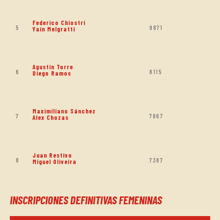
Federico Chiostri
5
9871
Yain Melgratti
Agustín Torre
6
8115
Diego Ramos
Maximiliano Sánchez
7
7867
Alex Chozas
Juan Restivo
8
7387
Miguel Oliveira
INSCRIPCIONES DEFINITIVAS FEMENINAS