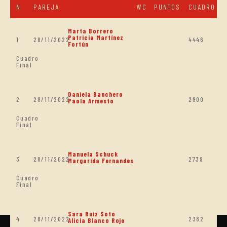
N
PAREJA
WC
PUNTOS
CUADRO
Marta Borrero
Patricia Martínez
1
28/11/2022
4446
Fortún
Cuadro
Final
Daniela Banchero
2
28/11/2022
2900
Paola Armesto
Cuadro
Final
Manuela Schuck
3
28/11/2022
2739
Margarida Fernandes
Cuadro
Final
Sara Ruiz Soto
4
28/11/2022
2382
Alicia Blanco Rojo