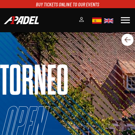
BUY TICKETS ONLINE TO OUR EVENTS
menu
A1PADEL
RANKING
CALENDARIO
TORNEO
TORNEOS
NOTICIAS
MULTIMEDIA
SCOREBOARD
STREAMING
Open