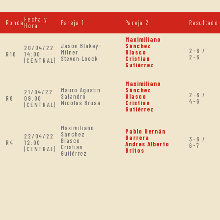
Fecha y
Ronda
Pareja 1
Pareja 2
Resultado
Hora
Maximiliano
Jason Blakey-
Sánchez
20/04/22
2-6 /
Milner
Blasco
R16
14:00
2-6
Steven Loock
Cristian
(CENTRAL)
Gutiérrez
Maximiliano
Mauro Agustin
Sánchez
21/04/22
2-6 /
Salandro
Blasco
R8
09:00
4-6
Nicolas Brusa
Cristian
(CENTRAL)
Gutiérrez
Maximiliano
Pablo Hernán
Sánchez
22/04/22
Barrera
3-6 /
Blasco
R4
12:00
Andres Alberto
6-7
Cristian
(CENTRAL)
Britos
Gutiérrez