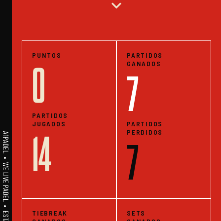
expand_more
PUNTOS
PARTIDOS
GANADOS
0
7
PARTIDOS
JUGADOS
PARTIDOS
PERDIDOS
14
A1PADEL • WE LIVE PADEL • ESTADISTICAS
7
TIEBREAK
SETS