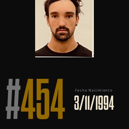
#
454
Fecha Nacimiento
3/11/1994