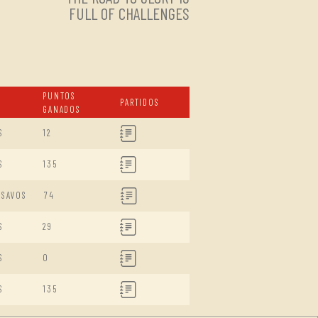
FULL OF CHALLENGES
PUNTOS
PARTIDOS
GANADOS
S
12
S
135
ISAVOS
74
S
29
S
0
S
135