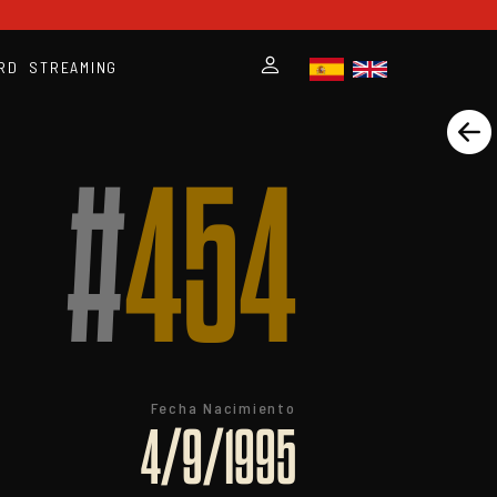
RD
STREAMING
#
454
Fecha Nacimiento
4/9/1995