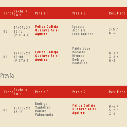
Fecha y
Ronda
Pareja 1
Pareja 2
Resultado
Hora
Felipe Calleja
Ignacio
14/03/22
7-5 /
Gustavo Ariel
Archieri
R8
13:15
6-4
Aguirre
Luca Cortese
(PISTA 1)
Pablo José
Felipe Calleja
Recalde
14/03/22
6-3 /
Gustavo Ariel
Riveros
R4
19:00
3-6 /
Aguirre
Rodrigo
(PISTA 1)
6-3
Centurion
Previa
Fecha y
Ronda
Pareja 1
Pareja 2
Resultado
Hora
Rodrigo
Felipe Calleja
6-4 /
Santellan
15/03/22
Gustavo Ariel
R8
5-7 /
Ramiro
13:15
Aguirre
3-6
Valenzuela