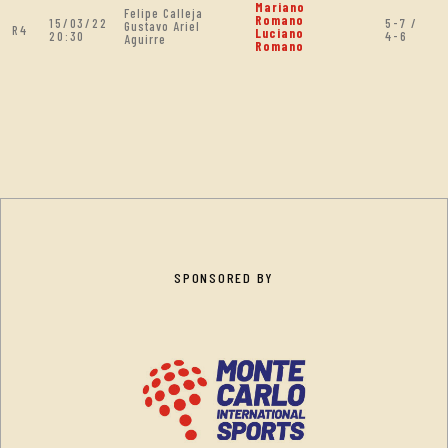
Mariano
Felipe Calleja
Romano
15/03/22
5-7 /
Gustavo Ariel
R4
Luciano
20:30
4-6
Aguirre
Romano
SPONSORED BY