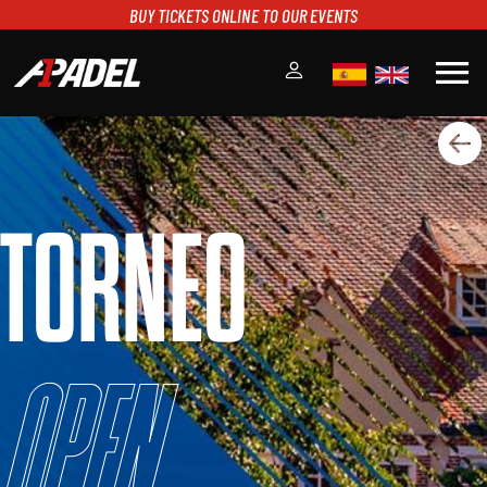
BUY TICKETS ONLINE TO OUR EVENTS
menu
A1PADEL
RANKING
CALENDARIO
TORNEO
TORNEOS
NOTICIAS
MULTIMEDIA
SCOREBOARD
STREAMING
Open