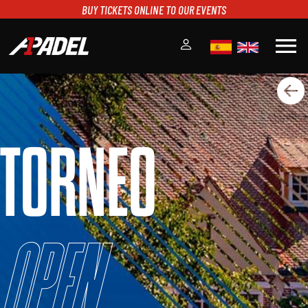
BUY TICKETS ONLINE TO OUR EVENTS
menu
A1PADEL
RANKING
CALENDARIO
TORNEO
TORNEOS
NOTICIAS
MULTIMEDIA
SCOREBOARD
STREAMING
Open