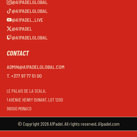
@A1PADELGLOBAL
@A1PADELGLOBAL
@A1PADEL_LIVE
@A1PADEL
@A1PADELGLOBAL
CONTACT
ADMIN@A1PADELGLOBAL.COM
T. +377 97 77 51 00
LE PALAIS DE LA SCALA,
1 AVENUE HENRY DUNANT, LOT 1200
98000 MONACO
© Copyright 2026 A1Padel. All rights reserved. A1padel.com