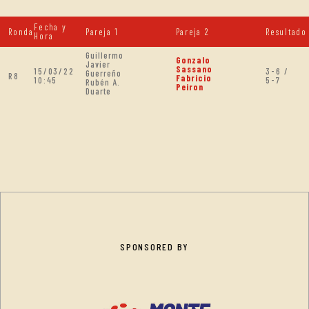
Fecha y
Ronda
Pareja 1
Pareja 2
Resultado
Hora
Guillermo
Gonzalo
Javier
Sassano
15/03/22
3-6 /
Guerreño
R8
Fabricio
10:45
5-7
Rubén A.
Peiron
Duarte
SPONSORED BY