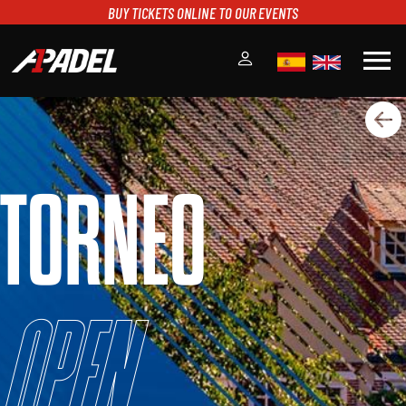
BUY TICKETS ONLINE TO OUR EVENTS
menu
A1PADEL
RANKING
CALENDARIO
TORNEO
TORNEOS
NOTICIAS
MULTIMEDIA
SCOREBOARD
STREAMING
Open