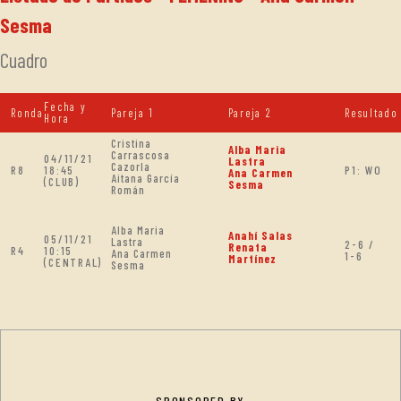
Sesma
Cuadro
Fecha y
Ronda
Pareja 1
Pareja 2
Resultado
Hora
Cristina
Alba Maria
Carrascosa
04/11/21
Lastra
Cazorla
R8
18:45
P1: WO
Ana Carmen
Aitana García
(CLUB)
Sesma
Román
Alba Maria
Anahí Salas
05/11/21
Lastra
2-6 /
Renata
R4
10:15
Ana Carmen
1-6
Martínez
(CENTRAL)
Sesma
SPONSORED BY