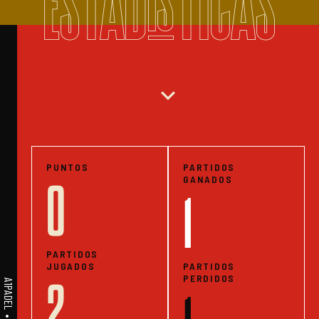
ESTADISTICAS
expand_more
PUNTOS
PARTIDOS
GANADOS
0
1
PARTIDOS
JUGADOS
PARTIDOS
PERDIDOS
2