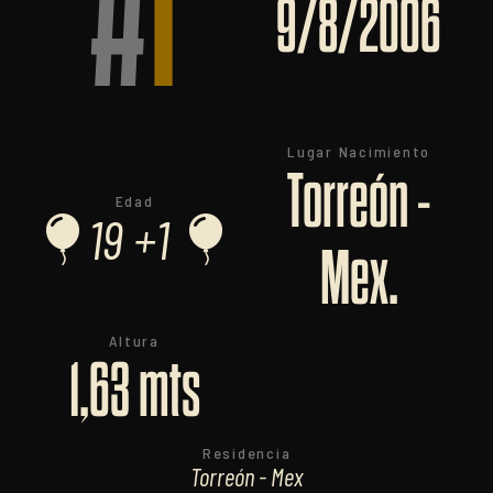
#
1
9/8/2006
Lugar Nacimiento
Torreón -
Edad
19 +1
Mex.
Altura
1,63 mts
Residencia
Torreón - Mex