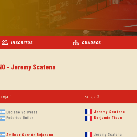
INSCRITOS
CUADROS
INO - Jeremy Scatena
areja 1
Pareja 2
Jeremy Scatena
Luciano Soliverez
Federico Quiles
Benjamin Tison
Jeremy Scatena
Amilcar Gastón Bejarano