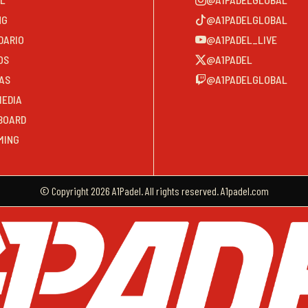
NG
@A1PADELGLOBAL
DARIO
@A1PADEL_LIVE
OS
@A1PADEL
AS
@A1PADELGLOBAL
MEDIA
BOARD
MING
© Copyright 2026 A1Padel. All rights reserved. A1padel.com