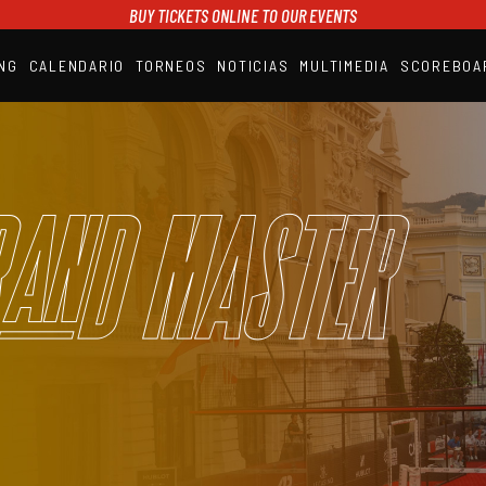
BUY TICKETS ONLINE TO OUR EVENTS
NG
CALENDARIO
TORNEOS
NOTICIAS
MULTIMEDIA
SCOREBOA
A1PADEL
RANKING
CALENDARIO
TORNEOS
NOTICIAS
and Master
MULTIMEDIA
SCOREBOARD
STREAMING