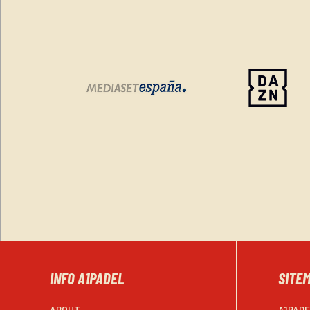
INFO A1PADEL
SITE
ABOUT
A1PAD