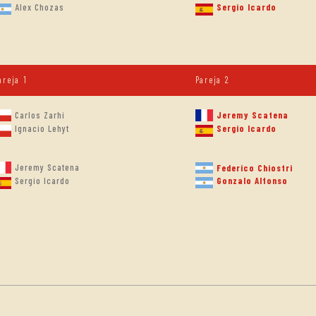
Alex Chozas
Sergio Icardo
areja 1
Pareja 2
Carlos Zarhi
Jeremy Scatena
Ignacio Lehyt
Sergio Icardo
Jeremy Scatena
Federico Chiostri
Gonzalo Alfonso
Sergio Icardo