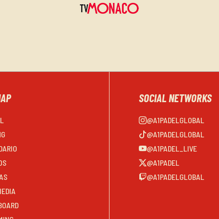
MAP
SOCIAL NETWORKS
EL
@A1PADELGLOBAL
NG
@A1PADELGLOBAL
DARIO
@A1PADEL_LIVE
OS
@A1PADEL
AS
@A1PADELGLOBAL
MEDIA
BOARD