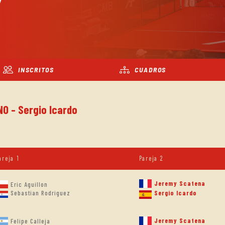
INSCRITOS
CUADROS
NO - Sergio Icardo
areja 1
Pareja 2
Jeremy Scatena
Eric Aguillon
Sebastian Rodriguez
Sergio Icardo
Jeremy Scatena
Felipe Calleja