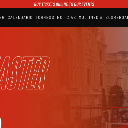
BUY TICKETS ONLINE TO OUR EVENTS
NG
CALENDARIO
TORNEOS
NOTICIAS
MULTIMEDIA
SCOREBOA
A1PADEL
RANKING
CALENDARIO
TORNEOS
NOTICIAS
aster
MULTIMEDIA
SCOREBOARD
STREAMING
)