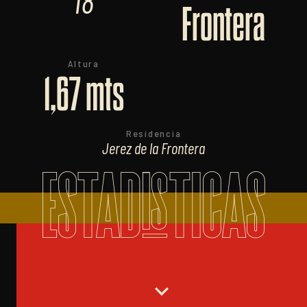
18
Frontera
Altura
1,67 mts
Residencia
Jerez de la Frontera
ESTADISTICAS
expand_more