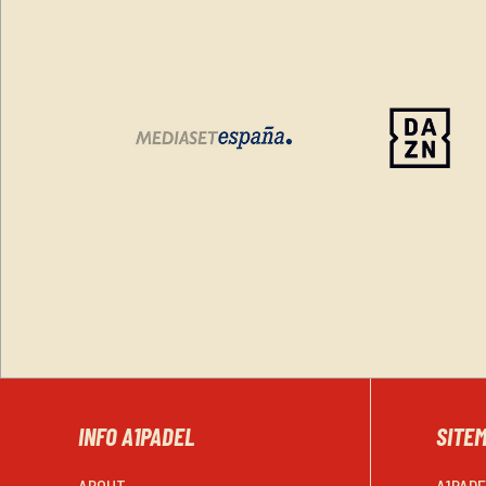
INFO A1PADEL
SITE
ABOUT
A1PAD