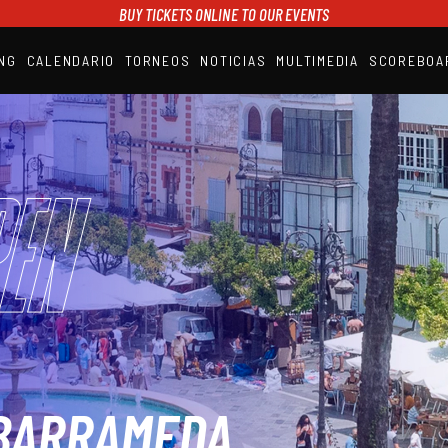
BUY TICKETS ONLINE TO OUR EVENTS
NG
CALENDARIO
TORNEOS
NOTICIAS
MULTIMEDIA
SCOREBOA
A1PADEL
RANKING
CALENDARIO
TORNEOS
NOTICIAS
en
MULTIMEDIA
SCOREBOARD
STREAMING
BARRAMEDA