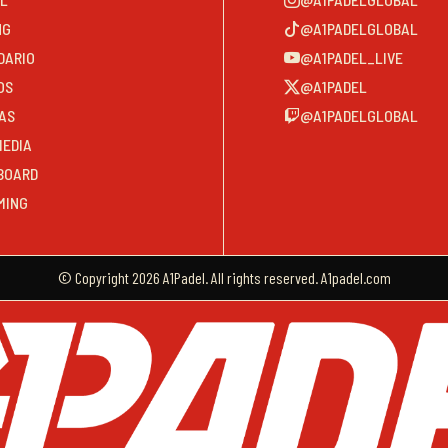
NG
@A1PADELGLOBAL
DARIO
@A1PADEL_LIVE
OS
@A1PADEL
AS
@A1PADELGLOBAL
MEDIA
BOARD
MING
© Copyright 2026 A1Padel. All rights reserved. A1padel.com