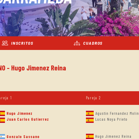
INSCRITOS
CUADROS
INO - Hugo Jimenez Reina
areja 1
Pareja 2
Hugo Jimenez
Agustin Fernandez Moli
Juan Carlos Gutierrez
Lucas Noya Prieto
Hugo Jimenez Reina
Gonzalo Sassano