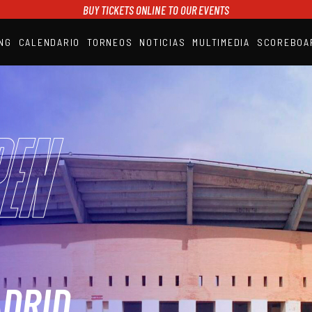
BUY TICKETS ONLINE TO OUR EVENTS
NG
CALENDARIO
TORNEOS
NOTICIAS
MULTIMEDIA
SCOREBOA
A1PADEL
RANKING
CALENDARIO
TORNEOS
NOTICIAS
en
MULTIMEDIA
SCOREBOARD
STREAMING
ADRID