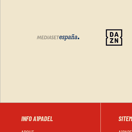
INFO A1PADEL
SITE
ABOUT
A1PAD