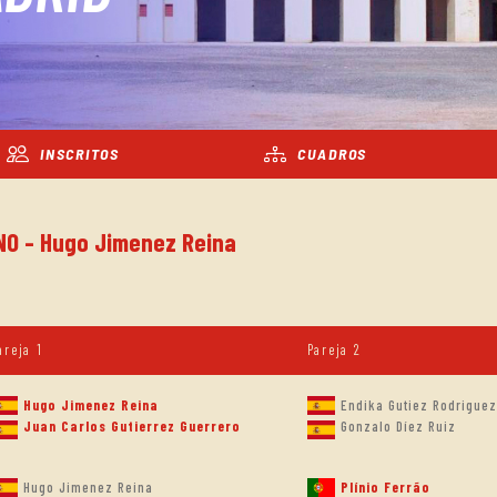
INSCRITOS
CUADROS
INO - Hugo Jimenez Reina
areja 1
Pareja 2
Hugo Jimenez Reina
Endika Gutiez Rodriguez
Juan Carlos Gutierrez Guerrero
Gonzalo Díez Ruiz
Hugo Jimenez Reina
Plínio Ferrão