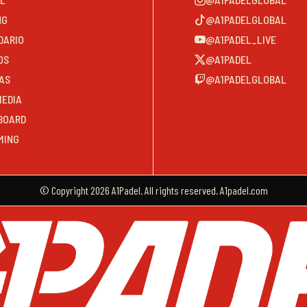
NG
@A1PADELGLOBAL
DARIO
@A1PADEL_LIVE
OS
@A1PADEL
AS
@A1PADELGLOBAL
MEDIA
BOARD
MING
© Copyright 2026 A1Padel. All rights reserved. A1padel.com