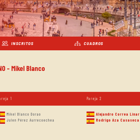
INSCRITOS
CUADROS
NO - Mikel Blanco
areja 1
Pareja 2
Mikel Blanco Dorao
Alejandro Correa Linar
Julen Pérez Aurrecoechea
Rodrigo Aza Casaseca