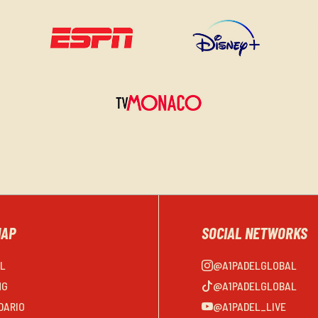
MAP
SOCIAL NETWORKS
EL
@A1PADELGLOBAL
NG
@A1PADELGLOBAL
DARIO
@A1PADEL_LIVE