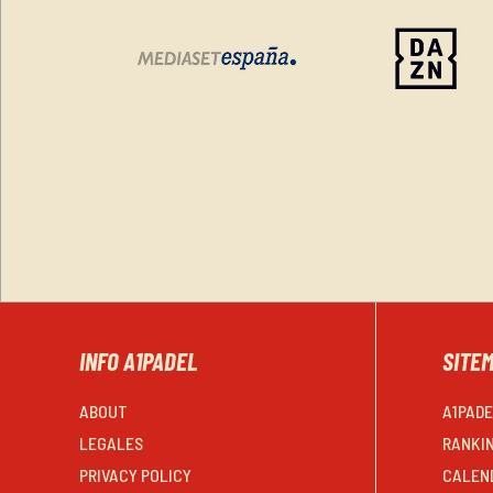
INFO A1PADEL
SITE
ABOUT
A1PAD
LEGALES
RANKI
PRIVACY POLICY
CALEN