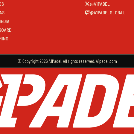
OS
@A1PADEL
AS
@A1PADELGLOBAL
MEDIA
BOARD
MING
© Copyright 2026 A1Padel. All rights reserved. A1padel.com