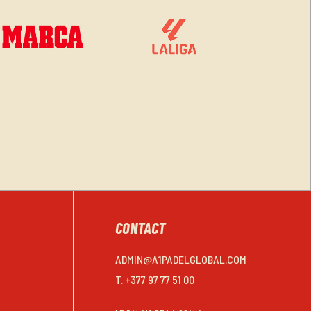
CONTACT
ADMIN@A1PADELGLOBAL.COM
T. +377 97 77 51 00