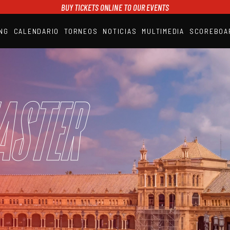
BUY TICKETS ONLINE TO OUR EVENTS
NG
CALENDARIO
TORNEOS
NOTICIAS
MULTIMEDIA
SCOREBOA
A1PADEL
RANKING
CALENDARIO
TORNEOS
NOTICIAS
aster
MULTIMEDIA
SCOREBOARD
STREAMING