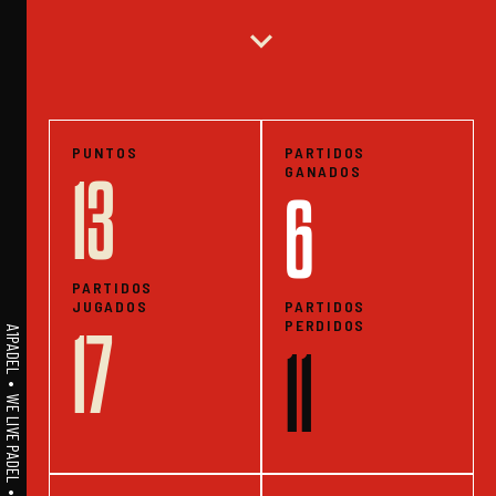
expand_more
PUNTOS
PARTIDOS
GANADOS
13
6
PARTIDOS
JUGADOS
PARTIDOS
PERDIDOS
17
A1PADEL • WE LIVE PADEL • ESTADISTICAS
11