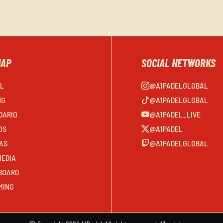
MAP
SOCIAL NETWORKS
EL
@A1PADELGLOBAL
NG
@A1PADELGLOBAL
DARIO
@A1PADEL_LIVE
OS
@A1PADEL
AS
@A1PADELGLOBAL
MEDIA
BOARD
MING