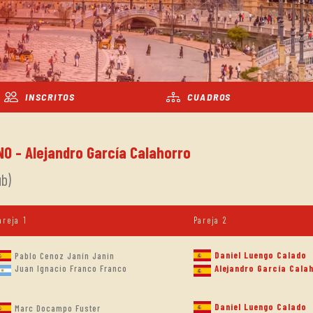
INSCRITOS
CUADROS
NO - Alejandro García Calahorro
ub)
areja 1
Pareja 2
Daniel Luengo Calado
Pablo Cenoz Janín Janin
Juan Ignacio Franco Franco
Alejandro García Cala
Daniel Luengo Calado
Marc Docampo Fuster