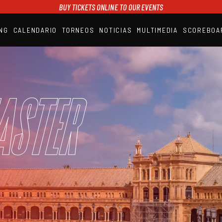
BUY TICKETS ONLINE TO OUR EVENTS
NG
CALENDARIO
TORNEOS
NOTICIAS
MULTIMEDIA
SCOREBOA
A1PADEL
RANKING
CALENDARIO
TORNEOS
NOTICIAS
aster
MULTIMEDIA
SCOREBOARD
STREAMING