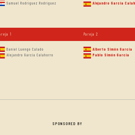
Samuel Rodriguez Rodriguez
Alejandro García Cala
areja 1
Pareja 2
Daniel Luengo Calado
Alberto Simón García
Alejandro García Calahorro
Pablo Simón García
SPONSORED BY