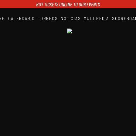
BUY TICKETS ONLINE TO OUR EVENTS
NG
CALENDARIO
TORNEOS
NOTICIAS
MULTIMEDIA
SCOREBOA
A1PADEL
RANKING
CALENDARIO
TORNEOS
NOTICIAS
MULTIMEDIA
SCOREBOARD
STREAMING