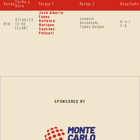
Fecha y
Ronda
Pareja 1
Pareja 2
Resultado
Hora
José Alberto
Funes
Joaquin
07/05/23
Ontivero
6-4 /
Assennato
R16
12:00
Mariano
7-6
Tadeo Roldan
(CLUB)
Sanchez
Pelisari
SPONSORED BY