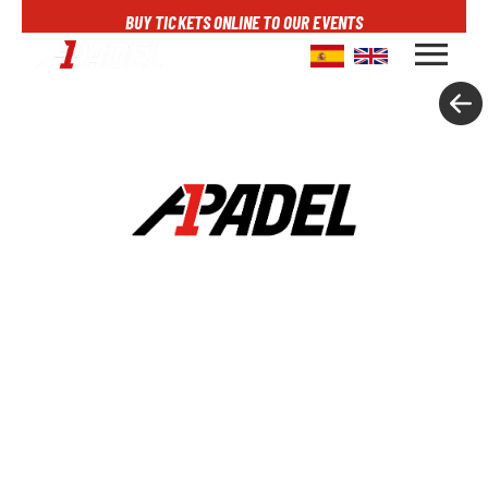
BUY TICKETS ONLINE TO OUR EVENTS
menu
A1PADEL
RANKING
CALENDARIO
TORNEOS
NOTICIAS
MULTIMEDIA
SCOREBOARD
STREAMING