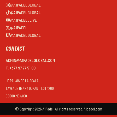
@A1PADELGLOBAL
@A1PADELGLOBAL
@A1PADEL_LIVE
@A1PADEL
@A1PADELGLOBAL
CONTACT
ADMIN@A1PADELGLOBAL.COM
T. +377 97 77 51 00
LE PALAIS DE LA SCALA,
1 AVENUE HENRY DUNANT, LOT 1200
98000 MONACO
© Copyright 2026 A1Padel. All rights reserved. A1padel.com