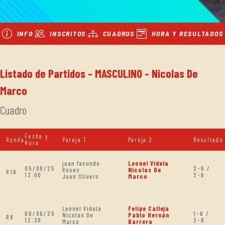
INFO
INSCRITOS
CUADROS
HORA Y RESULTADOS
Listado de Partidos - MASCULINO - Nicolas De
Marco
Cuadro
Fecha y
Ronda
Pareja 1
Pareja 2
Resultado
Hora
juan facundo
Leonel Videla
05/06/25
2-6 /
Roses
Nicolas De
R16
13:00
2-6
Juan Olivero
Marco
Leonel Videla
Felipe Calleja
06/06/25
1-6 /
Nicolas De
Pablo Hernán
R8
12:30
2-6
Marco
Barrera