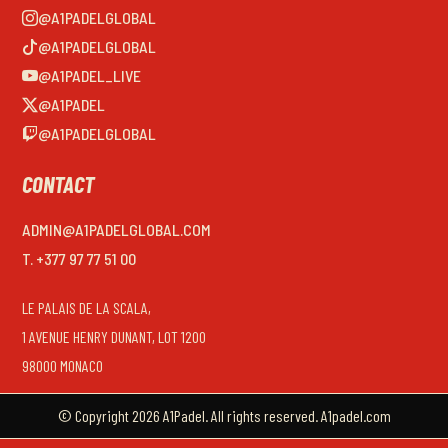
@A1PADELGLOBAL
@A1PADELGLOBAL
@A1PADEL_LIVE
@A1PADEL
@A1PADELGLOBAL
CONTACT
ADMIN@A1PADELGLOBAL.COM
T. +377 97 77 51 00
LE PALAIS DE LA SCALA,
1 AVENUE HENRY DUNANT, LOT 1200
98000 MONACO
© Copyright 2026 A1Padel. All rights reserved. A1padel.com