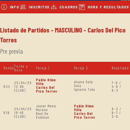
INFO
INSCRITOS
CUADROS
HORA Y RESULTADOS
Listado de Partidos - MASCULINO - Carlos Del Pico
Torres
Pre previa
Fecha y
Ronda
Pareja 1
Pareja 2
Resultado
Hora
Pablo Olmo
Alvaro Solà
25/04/25
7-6 /
Villa
Sala
R32
12:00
4-6 /
Carlos Del
Ignacio Tato
(CLUB)
6-3
Pico Torres
Javier Mena
Pablo Olmo
25/04/25
6-3 /
Moreno
Villa
R16
19:45
6-7 /
Raul De
Carlos Del
(CLUB)
3-6
Esteban
Pico Torres