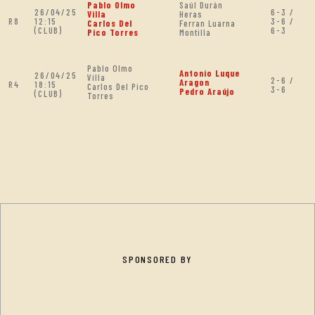
Pablo Olmo
Saúl Durán
26/04/25
6-3 /
Villa
Heras
R8
12:15
3-6 /
Carlos Del
Ferran Luarna
(CLUB)
6-3
Pico Torres
Montilla
Pablo Olmo
Antonio Luque
26/04/25
Villa
2-6 /
Aragon
R4
18:15
Carlos Del Pico
3-6
Pedro Araújo
(CLUB)
Torres
SPONSORED BY