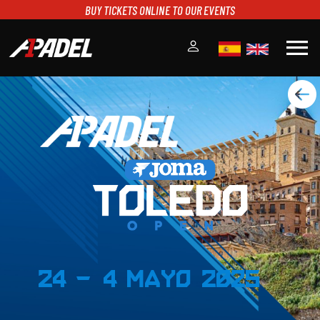
BUY TICKETS ONLINE TO OUR EVENTS
menu
A1PADEL
RANKING
CALENDARIO
TORNEOS
NOTICIAS
MULTIMEDIA
SCOREBOARD
STREAMING
24 - 4 Mayo 2025