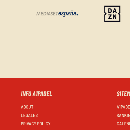
INFO A1PADEL
SITE
ABOUT
A1PAD
LEGALES
RANKI
PRIVACY POLICY
CALEN