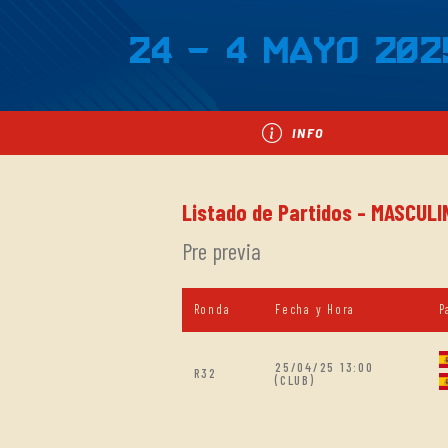
24 - 4 Mayo 202
INFO
Listado de Partidos - MASCULI
Pre previa
Ronda
Fecha y Hora
P
25/04/25 13:00
R32
(CLUB)