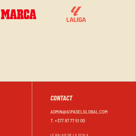
CONTACT
ADMIN@A1PADELGLOBAL.COM
T. +377 97 77 51 00
LE PALAIS DE LA SCALA,