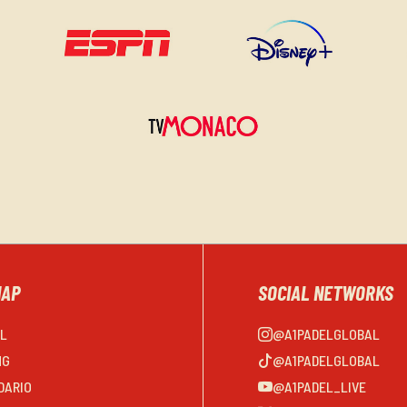
MAP
SOCIAL NETWORKS
EL
@A1PADELGLOBAL
NG
@A1PADELGLOBAL
DARIO
@A1PADEL_LIVE