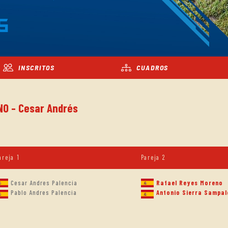
5
INSCRITOS
CUADROS
NO - Cesar Andrés
areja 1
Pareja 2
Cesar Andres Palencia
Rafael Reyes Moreno
Pablo Andres Palencia
Antonio Sierra Sampal