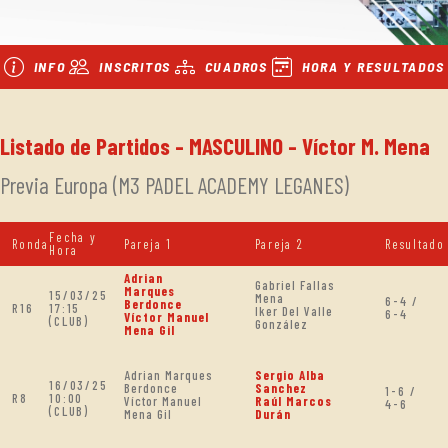
INFO
INSCRITOS
CUADROS
HORA Y RESULTADOS
Listado de Partidos - MASCULINO - Víctor M. Mena
Previa Europa (M3 PADEL ACADEMY LEGANES)
Fecha y
Ronda
Pareja 1
Pareja 2
Resultado
Hora
Adrian
Gabriel Fallas
Marques
15/03/25
Mena
6-4 /
Berdonce
R16
17:15
Iker Del Valle
6-4
Víctor Manuel
(CLUB)
González
Mena Gil
Adrian Marques
Sergio Alba
16/03/25
Berdonce
Sanchez
1-6 /
R8
10:00
Víctor Manuel
Raúl Marcos
4-6
(CLUB)
Mena Gil
Durán