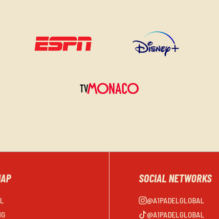
MAP
SOCIAL NETWORKS
EL
@A1PADELGLOBAL
NG
@A1PADELGLOBAL