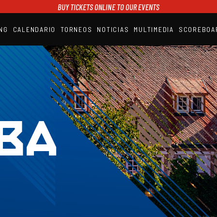
BUY TICKETS ONLINE TO OUR EVENTS
NG
CALENDARIO
TORNEOS
NOTICIAS
MULTIMEDIA
SCOREBOA
A1PADEL
RANKING
CALENDARIO
TORNEOS
NOTICIAS
MULTIMEDIA
SCOREBOARD
STREAMING
BA