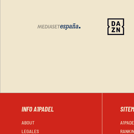
INFO A1PADEL
SITE
ABOUT
A1PAD
LEGALES
RANKI