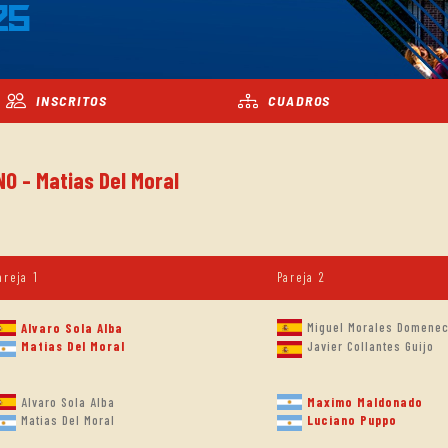
25
INSCRITOS
CUADROS
NO - Matias Del Moral
areja 1
Pareja 2
Miguel Morales Domene
Alvaro Sola Alba
Matias Del Moral
Javier Collantes Guijo
Alvaro Sola Alba
Maximo Maldonado
Luciano Puppo
Matias Del Moral