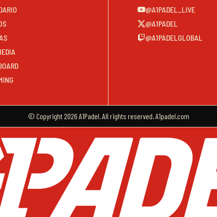
DARIO
@A1PADEL_LIVE
OS
@A1PADEL
AS
@A1PADELGLOBAL
MEDIA
BOARD
MING
© Copyright 2026 A1Padel. All rights reserved. A1padel.com