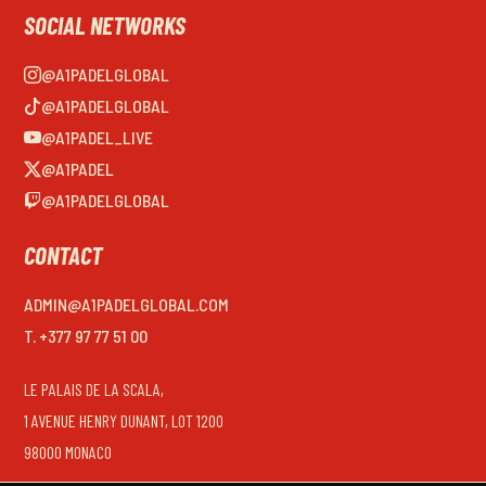
SOCIAL NETWORKS
@A1PADELGLOBAL
@A1PADELGLOBAL
@A1PADEL_LIVE
@A1PADEL
@A1PADELGLOBAL
CONTACT
ADMIN@A1PADELGLOBAL.COM
T. +377 97 77 51 00
LE PALAIS DE LA SCALA,
1 AVENUE HENRY DUNANT, LOT 1200
98000 MONACO