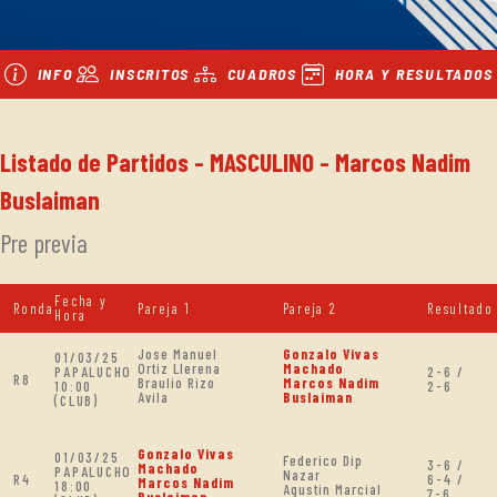
INFO
INSCRITOS
CUADROS
HORA Y RESULTADOS
Listado de Partidos - MASCULINO - Marcos Nadim
Buslaiman
Pre previa
Fecha y
Ronda
Pareja 1
Pareja 2
Resultado
Hora
Jose Manuel
Gonzalo Vivas
01/03/25
Ortiz Llerena
Machado
PAPALUCHO
2-6 /
R8
Braulio Rizo
Marcos Nadim
10:00
2-6
Avila
Buslaiman
(CLUB)
Gonzalo Vivas
01/03/25
Federico Dip
3-6 /
Machado
PAPALUCHO
Nazar
R4
6-4 /
Marcos Nadim
18:00
Agustin Marcial
7-6
Buslaiman