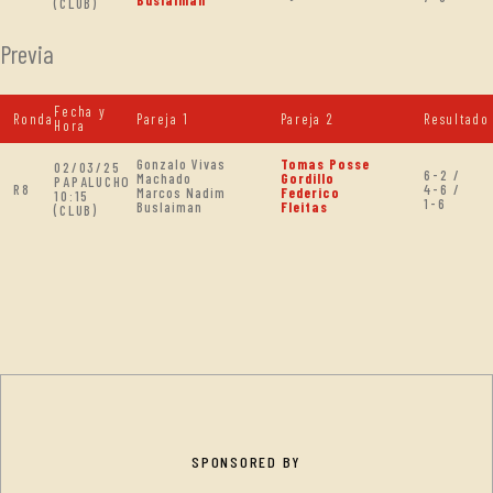
(CLUB)
Previa
Fecha y
Ronda
Pareja 1
Pareja 2
Resultado
Hora
Gonzalo Vivas
Tomas Posse
02/03/25
6-2 /
Machado
Gordillo
PAPALUCHO
R8
4-6 /
Marcos Nadim
Federico
10:15
1-6
Buslaiman
Fleitas
(CLUB)
SPONSORED BY