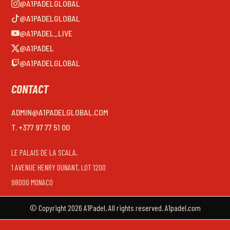
@A1PADELGLOBAL
@A1PADELGLOBAL
@A1PADEL_LIVE
@A1PADEL
@A1PADELGLOBAL
CONTACT
ADMIN@A1PADELGLOBAL.COM
T. +377 97 77 51 00
LE PALAIS DE LA SCALA,
1 AVENUE HENRY DUNANT, LOT 1200
98000 MONACO
© Copyright 2026 A1Padel. All rights reserved. A1padel.com