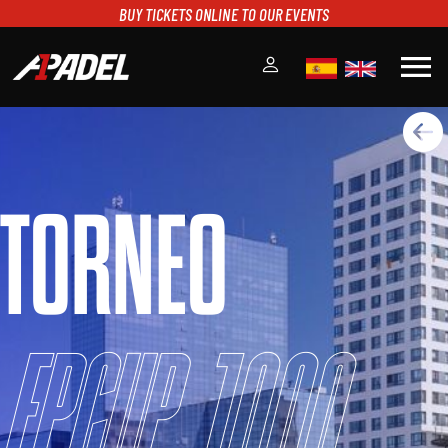
BUY TICKETS ONLINE TO OUR EVENTS
menu
A1PADEL
RANKING
CALENDARIO
TORNEO
TORNEOS
NOTICIAS
MULTIMEDIA
SCOREBOARD
STREAMING
FPCUP 1000