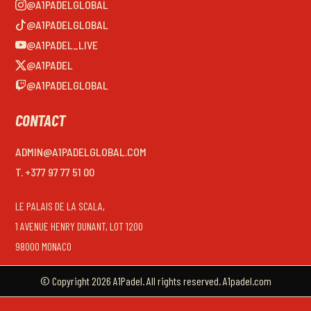
@A1PADELGLOBAL
@A1PADELGLOBAL
@A1PADEL_LIVE
@A1PADEL
@A1PADELGLOBAL
CONTACT
ADMIN@A1PADELGLOBAL.COM
T. +377 97 77 51 00
LE PALAIS DE LA SCALA,
1 AVENUE HENRY DUNANT, LOT 1200
98000 MONACO
© Copyright 2026 A1Padel. All rights reserved. A1padel.com