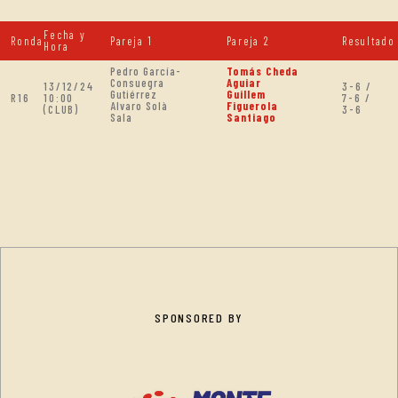
Fecha y
Ronda
Pareja 1
Pareja 2
Resultado
Hora
Pedro García-
Tomás Cheda
Consuegra
Aguiar
13/12/24
3-6 /
Gutiérrez
Guillem
R16
10:00
7-6 /
Alvaro Solà
Figuerola
(CLUB)
3-6
Sala
Santiago
SPONSORED BY