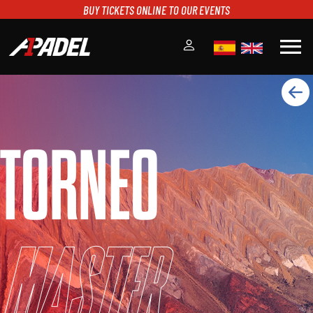
BUY TICKETS ONLINE TO OUR EVENTS
menu
A1PADEL
RANKING
CALENDARIO
TORNEO
TORNEOS
NOTICIAS
MULTIMEDIA
SCOREBOARD
STREAMING
Master