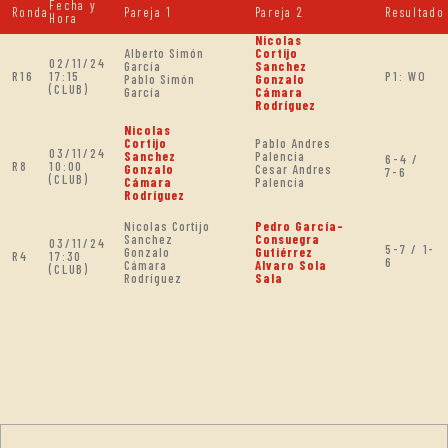
Fecha y
Ronda
Pareja 1
Pareja 2
Resultado
Hora
Nicolas
Alberto Simón
Cortijo
02/11/24
García
Sanchez
R16
17:15
P1: WO
Pablo Simón
Gonzalo
(CLUB)
García
Cámara
Rodríguez
Nicolas
Cortijo
Pablo Andres
03/11/24
Sanchez
Palencia
6-4 /
R8
10:00
Gonzalo
Cesar Andres
7-6
(CLUB)
Cámara
Palencia
Rodríguez
Nicolas Cortijo
Pedro García-
Sanchez
Consuegra
03/11/24
5-7 / 1-
Gonzalo
Gutiérrez
R4
17:30
6
Cámara
Alvaro Sola
(CLUB)
Rodríguez
Sala