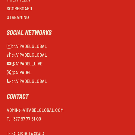
SCOREBOARD
STREAMING
SOCIAL NETWORKS
@A1PADELGLOBAL
@A1PADELGLOBAL
@A1PADEL_LIVE
@A1PADEL
@A1PADELGLOBAL
CONTACT
ADMIN@A1PADELGLOBAL.COM
T. +377 97 77 51 00
LE PALAIS DE LA SCALA,