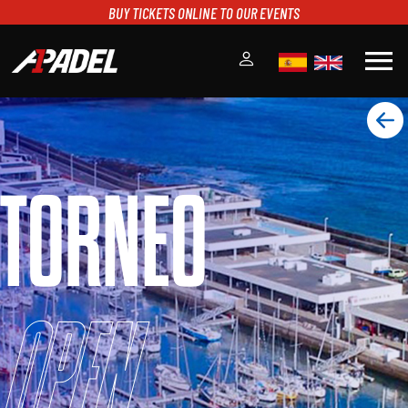
BUY TICKETS ONLINE TO OUR EVENTS
menu
A1PADEL
RANKING
CALENDARIO
TORNEO
TORNEOS
NOTICIAS
MULTIMEDIA
SCOREBOARD
STREAMING
Open