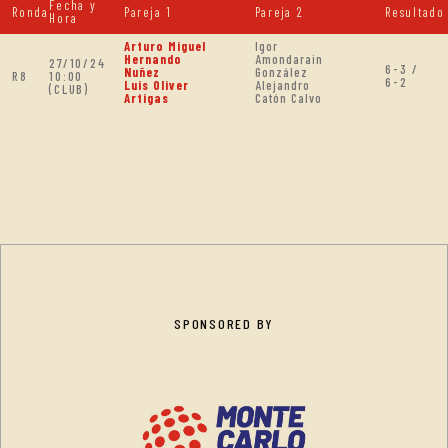
Fecha y
Ronda
Pareja 1
Pareja 2
Resultado
Hora
Arturo Miguel
Igor
Hernando
Amondarain
27/10/24
6-3 /
Nuñez
González
R8
10:00
6-2
Luis Oliver
Alejandro
(CLUB)
Artigas
Catón Calvo
SPONSORED BY