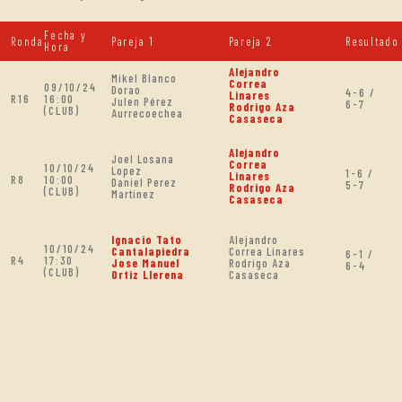
Fecha y
Ronda
Pareja 1
Pareja 2
Resultado
Hora
Alejandro
Mikel Blanco
Correa
09/10/24
Dorao
4-6 /
Linares
R16
16:00
Julen Pérez
6-7
Rodrigo Aza
(CLUB)
Aurrecoechea
Casaseca
Alejandro
Joel Losana
Correa
10/10/24
Lopez
1-6 /
Linares
R8
10:00
Daniel Perez
5-7
Rodrigo Aza
(CLUB)
Martinez
Casaseca
Ignacio Tato
Alejandro
10/10/24
Cantalapiedra
Correa Linares
6-1 /
R4
17:30
Jose Manuel
Rodrigo Aza
6-4
(CLUB)
Ortiz Llerena
Casaseca