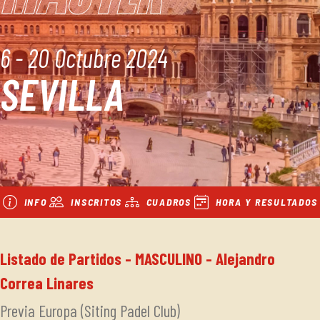
6 - 20 Octubre 2024
SEVILLA
INFO
INSCRITOS
CUADROS
HORA Y RESULTADOS
Listado de Partidos - MASCULINO - Alejandro
Correa Linares
Previa Europa (Siting Padel Club)