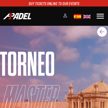
BUY TICKETS ONLINE TO OUR EVENTS
menu
A1PADEL
RANKING
CALENDARIO
TORNEO
TORNEOS
NOTICIAS
MULTIMEDIA
SCOREBOARD
STREAMING
Master